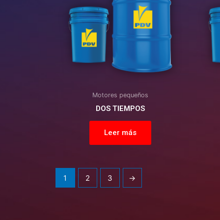
Motores pequeños
DOS TIEMPOS
Leer más
1
2
3
→